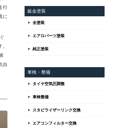
走行
鈑金塗装
境に
全塗装
。
エアロパーツ塗装
防ぐ
す。
純正塗装
展
気自
車検・整備
タイヤ空気圧調整
車検整備
スタビライザーリンク交換
エアコンフィルター交換