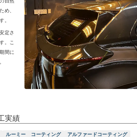
の自然
ため、
す。
安定さ
す。こ
期間に
。
施工実績
ルーミー コーティング
アルファードコーティング