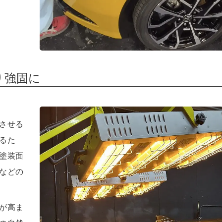
り強固に
させる
るた
塗装面
などの
が高ま