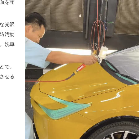
面を守
な光沢
防汚効
、洗車
とで、
させる