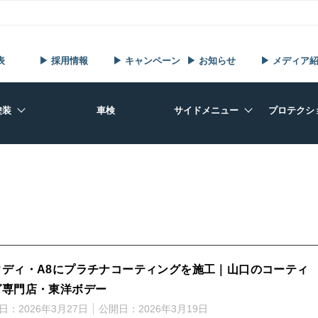
表
▶ 採用情報
▶ キャンペーン
▶ お知らせ
▶ メディア
塗装
車検
サイドメニュー
プロテクシ
ウディ・A8にプラチナコーティングを施工｜山口のコーティ
グ専門店・東洋ボデー
日：
2026年3月27日
公開日：
2026年3月19日