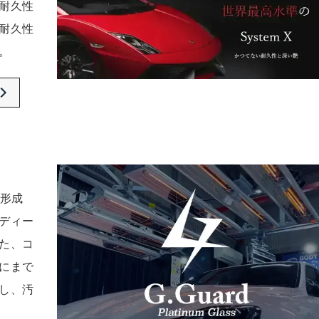
耐久性
耐久性
。
の形成
ディー
た、コ
にまで
し、汚