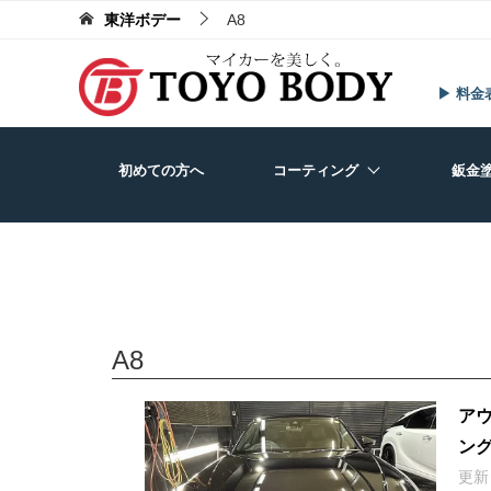
東洋ボデー
A8
▶ 料金
初めての方へ
コーティング
鈑金
A8
ア
ン
更新