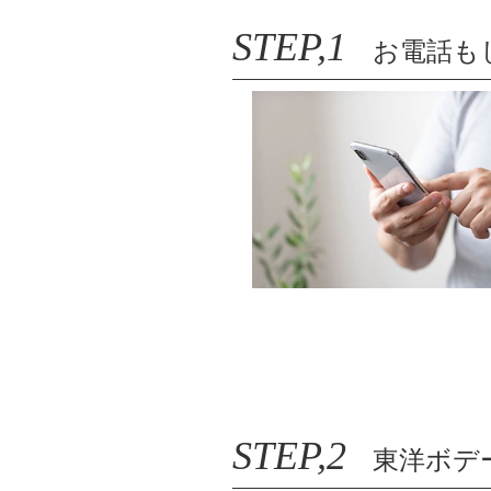
STEP,1
お電話もし
STEP,2
東洋ボデ