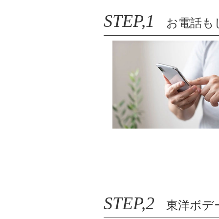
STEP,1
お電話もし
STEP,2
東洋ボデ