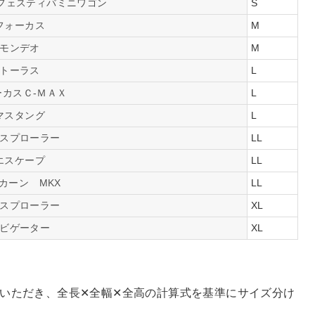
/フェスティバミニワゴン
S
フォーカス
M
モンデオ
M
トーラス
L
ーカスＣ-ＭＡＸ
L
マスタング
L
スプローラー
LL
エスケープ
LL
カーン MKX
LL
スプローラー
XL
ビゲーター
XL
いただき、全長✕全幅✕全高の計算式を基準にサイズ分け