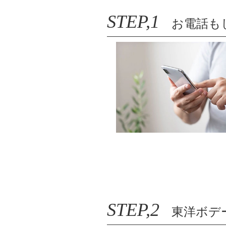
STEP,1
お電話もし
STEP,2
東洋ボデ